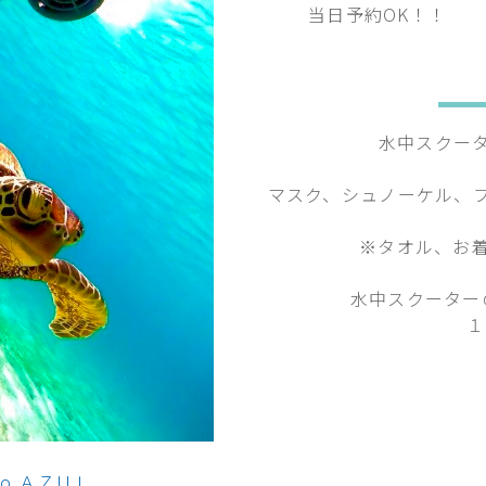
当日予約OK！！
水中スクー
マスク、シュノーケル、
※タオル、お
水中スクーター
１
o ＡＺＵＬ