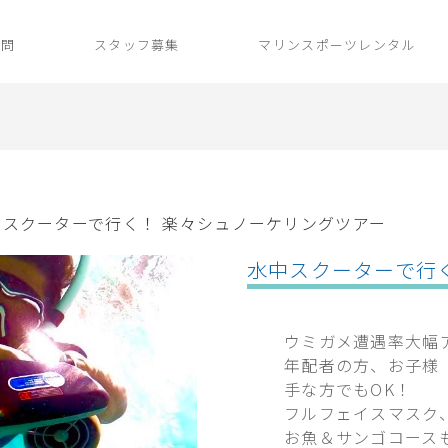
施設案内
質問
スタッフ募集
マリンスポーツレンタル
ブログ
よくある質問
中スクーターで行く！ 楽々シュノーケリングツアー
スタッフ募集
水中スクーターで行
マリンスポーツレンタル
ウミガメ遭遇率大幅
フード
年配者の方、お子様
手な方でもOK！
フルフェイスマスク
アクセス
お魚＆サンゴコース