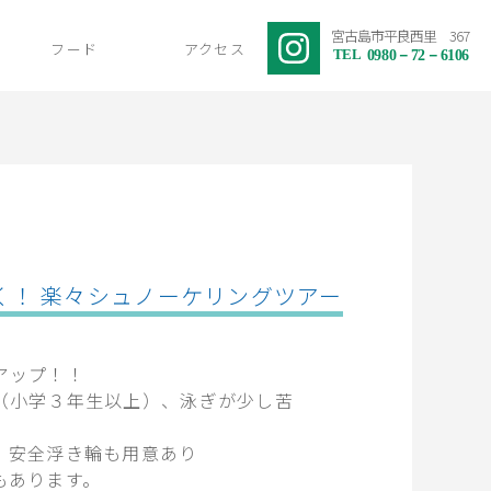
宮古島市平良西里 367
フード
アクセス
TEL
0980－72－6106
く！ 楽々シュノーケリングツアー
アップ！！
（小学３年生以上）、泳ぎが少し苦
、安全浮き輪も用意あり
もあります。